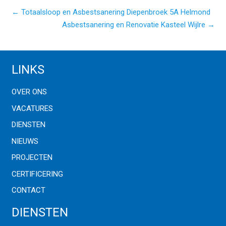
← Totaalsloop en Asbestsanering Diepenbroek 5A Helmond
Asbestsanering en Renovatie Kasteel Wijlre →
LINKS
OVER ONS
VACATURES
DIENSTEN
NIEUWS
PROJECTEN
CERTIFICERING
CONTACT
DIENSTEN