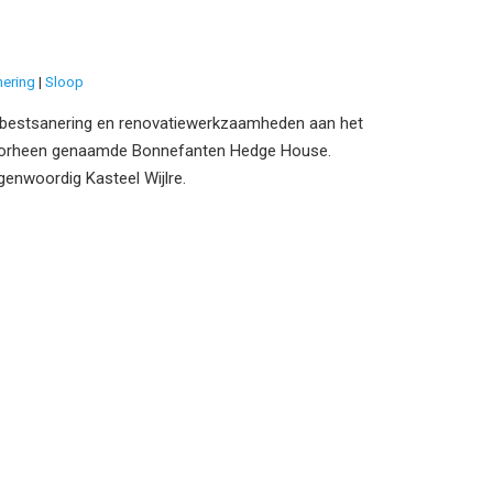
nering
Sloop
bestsanering en renovatiewerkzaamheden aan het
orheen genaamde Bonnefanten Hedge House.
genwoordig Kasteel Wijlre.