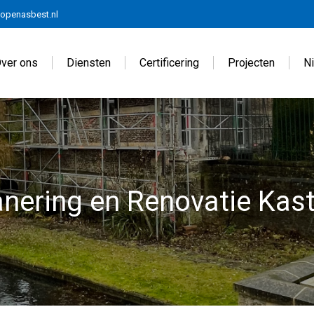
openasbest.nl
ver ons
Diensten
Certificering
Projecten
N
nering en Renovatie Kaste