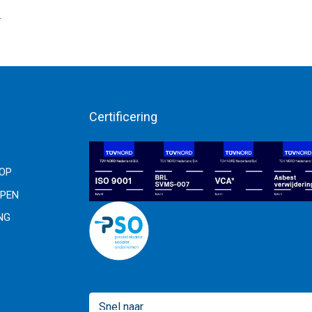
.
Certificering
OOP
PEN
NG