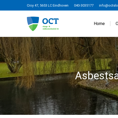
Croy 47, 5653 LC Eindhoven
040-3035177
info@octslo
Home
O
Asbestsa