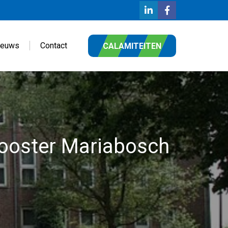
ieuws
Contact
CALAMITEITEN
looster Mariabosch