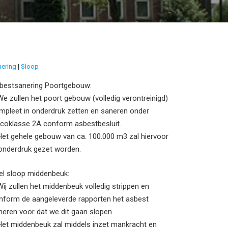
nering
Sloop
bestsanering Poortgebouw:
We zullen het poort gebouw (volledig verontreinigd)
mpleet in onderdruk zetten en saneren onder
sicoklasse 2A conform asbestbesluit.
Het gehele gebouw van ca. 100.000 m3 zal hiervoor
 onderdruk gezet worden.
el sloop middenbeuk:
Wij zullen het middenbeuk volledig strippen en
nform de aangeleverde rapporten het asbest
neren voor dat we dit gaan slopen.
Het middenbeuk zal middels inzet mankracht en