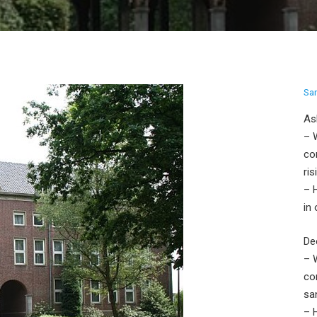
Sa
As
– 
co
ri
– 
in
De
– 
co
sa
– 