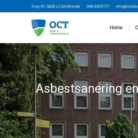
Croy 47, 5653 LC Eindhoven
040-3035177
info@octslo
Home
O
Asbestsanering en