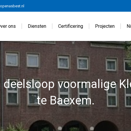
openasbest.nl
ver ons
Diensten
Certificering
Projecten
N
 deelsloop voormalige K
te Baexem.