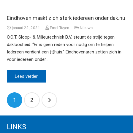
Eindhoven maakt zich sterk iedereen onder dak.nu
januari 22, 2021
Emel Tuyen
Nieuws
O.C.T. Sloop- & Milieutechniek B.V. steunt de strijd tegen
dakloosheid. “Er is geen reden voor nodig om te helpen.
Iedereen verdient een (t)huis.” Eindhovenaren zetten zich in
voor iedereen onder…
Lees verder
Berichtnavigatie
1
2
LINKS