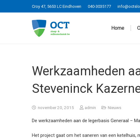
Croy 47, 5653 LC Eindhoven
040-3035177
info@octslo
Home
O
Werkzaamheden aan
Steveninck Kazerne 
november 20, 2015
admin
Nieuws
De werkzaamheden aan de legerbasis Generaal – Majoo
Het project gaat om het saneren van een ketelhuis,