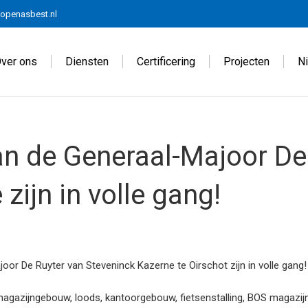
openasbest.nl
ver ons
Diensten
Certificering
Projecten
N
 de Generaal-Majoor De 
zijn in volle gang!
r De Ruyter van Steveninck Kazerne te Oirschot zijn in volle gang!
 magazijngebouw, loods, kantoorgebouw, fietsenstalling, BOS magazi