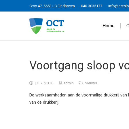
Croy 47, 5653 LC Eindhoven
040-3035177
info@octslo
Home
O
Voortgang sloop vo
juli 7, 2016
admin
Nieuws
De werkzaamheden aan de voormalige drukkerij van h
van de drukkerij.