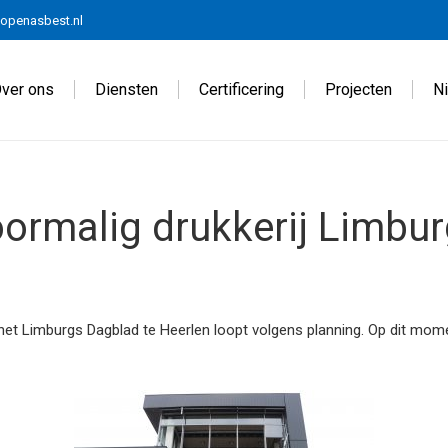
openasbest.nl
ver ons
Diensten
Certificering
Projecten
N
ormalig drukkerij Limbu
et Limburgs Dagblad te Heerlen loopt volgens planning. Op dit mome