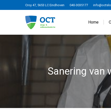
Croy 47, 5653 LC Eindhoven
040-3035177
info@octslo
Home
O
Sanering van 