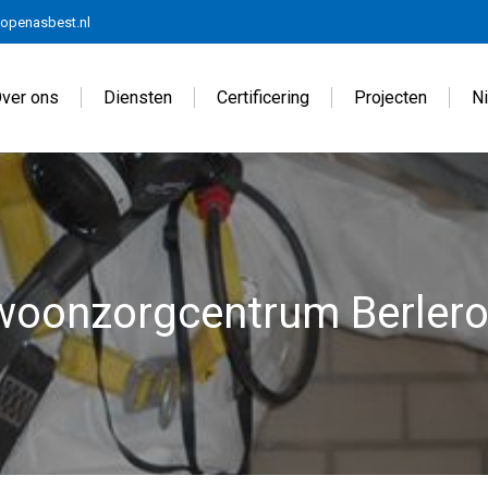
openasbest.nl
ver ons
Diensten
Certificering
Projecten
N
woonzorgcentrum Berlero