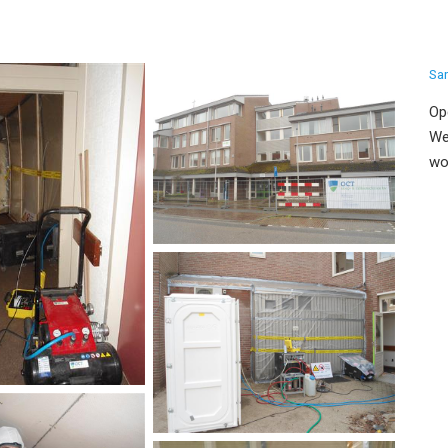
Sa
Op
We
wo