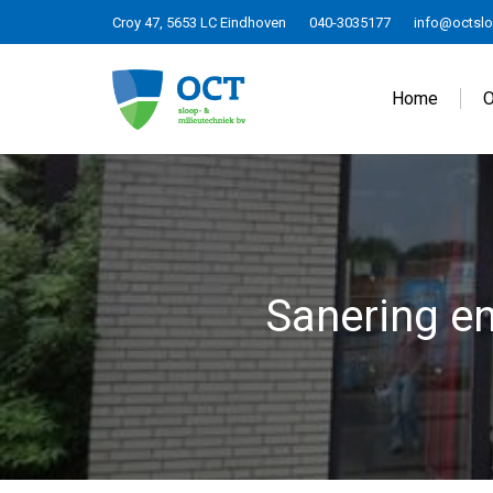
Croy 47, 5653 LC Eindhoven
040-3035177
info@octslo
Home
O
Sanering en