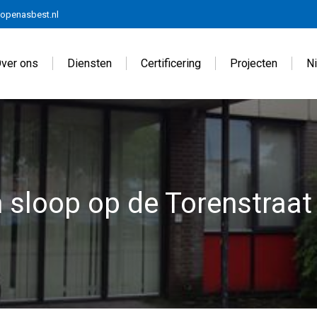
openasbest.nl
ver ons
Diensten
Certificering
Projecten
N
 sloop op de Torenstraa