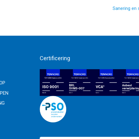
Sanering en 
Certificering
OOP
PEN
NG