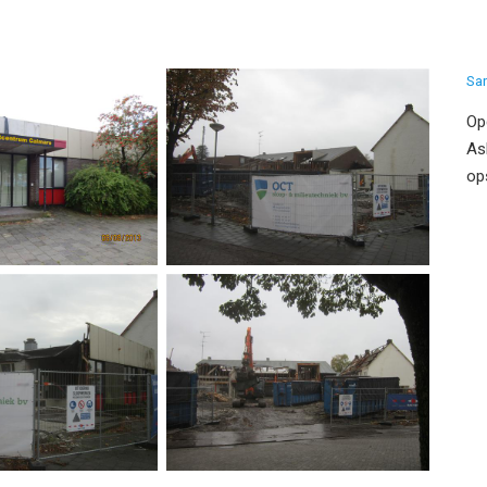
Sa
Op
As
op