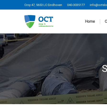
Croy 47, 5653 LC Eindhoven
040-3035177
info@octslo
Home
O
S