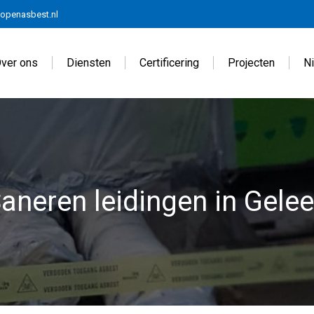
openasbest.nl
ver ons
Diensten
Certificering
Projecten
N
aneren leidingen in Gele