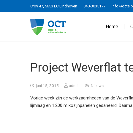
Croy 47, 5653 LC Eindhoven
040-3035177
info@octslo
Home
O
Project Weverflat t
juni 15, 2015
admin
Nieuws
Vorige week zijn de werkzaamheden van de Weverflat
lijmlaag en 1.200 m kozijnpanelen gesaneerd. Daarna