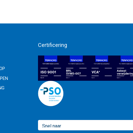
Certificering
OOP
PEN
NG