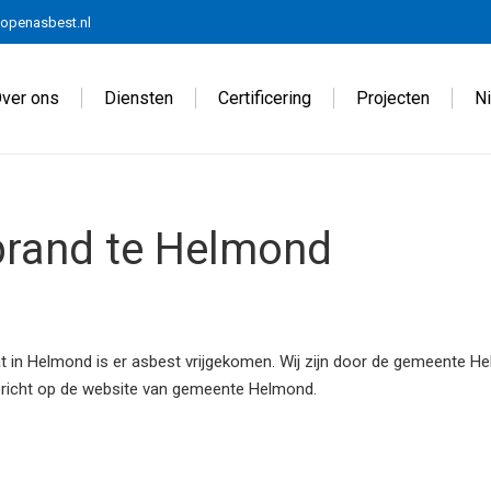
openasbest.nl
ver ons
Diensten
Certificering
Projecten
N
brand te Helmond
at in Helmond is er asbest vrijgekomen. Wij zijn door de gemeente 
bericht op de website van gemeente Helmond.