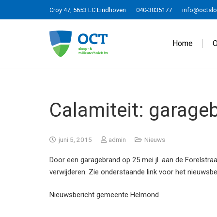
Croy 47, 5653 LC Eindhoven
040-3035177
info@octslo
Home
O
Calamiteit: garage
juni 5, 2015
admin
Nieuws
Door een garagebrand op 25 mei jl. aan de Forelstra
verwijderen. Zie onderstaande link voor het nieuws
Nieuwsbericht gemeente Helmond