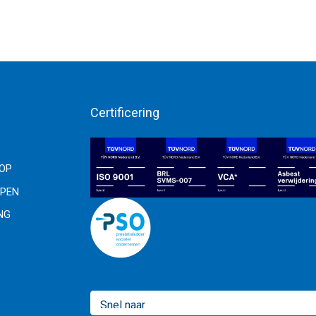
Certificering
OOP
PEN
NG