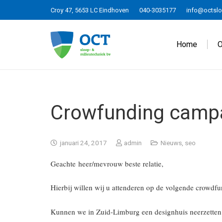
Croy 47, 5653 LC Eindhoven
040-3035177
info@octslo
Home
O
Crowfunding camp
januari 24, 2017
admin
Nieuws
,
seo
Geachte heer/mevrouw beste relatie,
Hierbij willen wij u attenderen op de volgende crowd
Kunnen we in Zuid-Limburg een designhuis neerzetten 