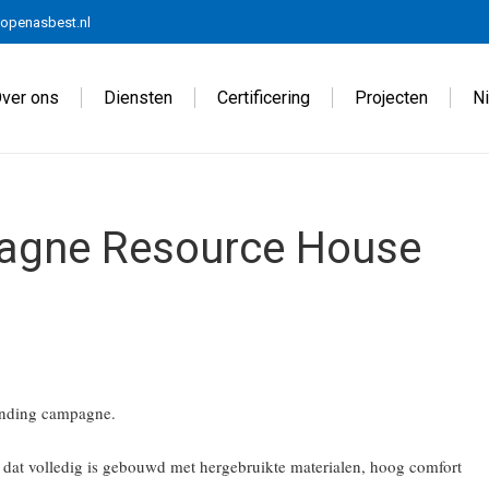
openasbest.nl
ver ons
Diensten
Certificering
Projecten
N
agne Resource House
funding campagne.
dat volledig is gebouwd met hergebruikte materialen, hoog comfort