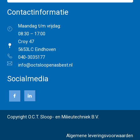
Contactinformatie
Maandag t/m vrijdag:
08:30 – 17:00
Croy 47
5653LC Eindhoven
040-3035177
info@octsloopenasbest.nl
Socialmedia
Copyright O.C.T. Sloop- en Milieutechniek B.V.
Algemene leveringsvoorwaarden